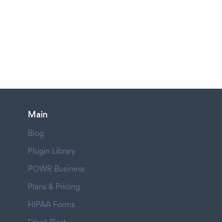
Main
Blog
Plugin Library
POWR Business
Plans & Pricing
HIPAA Forms