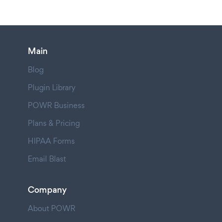
Main
Blog
Plugin Library
POWR Business
Plans & Pricing
HIPAA Forms
Email Blast
Company
About POWR