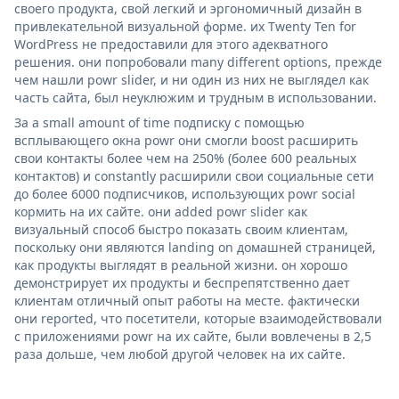
своего продукта, свой легкий и эргономичный дизайн в
привлекательной визуальной форме. их Twenty Ten for
WordPress не предоставили для этого адекватного
решения. они попробовали many different options, прежде
чем нашли powr slider, и ни один из них не выглядел как
часть сайта, был неуклюжим и трудным в использовании.
За a small amount of time подписку с помощью
всплывающего окна powr они смогли boost расширить
свои контакты более чем на 250% (более 600 реальных
контактов) и constantly расширили свои социальные сети
до более 6000 подписчиков, использующих powr social
кормить на их сайте. они added powr slider как
визуальный способ быстро показать своим клиентам,
поскольку они являются landing on домашней страницей,
как продукты выглядят в реальной жизни. он хорошо
демонстрирует их продукты и беспрепятственно дает
клиентам отличный опыт работы на месте. фактически
они reported, что посетители, которые взаимодействовали
с приложениями powr на их сайте, были вовлечены в 2,5
раза дольше, чем любой другой человек на их сайте.