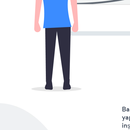
Ba
ya
in