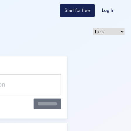
Start for free
Log In