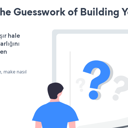
he Guesswork of Building Y
ır hale
arlığını
den
e, make nasıl