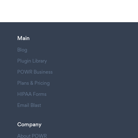
Main
Blog
Plugin Library
POWR Business
Plans & Pricing
HIPAA Forms
Email Blast
Company
About POWR