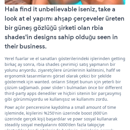
Hala find it unbelievable iseniz, take a
look at el yapımı ahşap çerçeveler üreten
bir güneş gözlüğü şirketi olan rbia
shades'in designs sahip olduğu seen in
their business.
Yerel fuarlar ve el sanatları gösterilerindeki işlerinden getting
birkaç ay sonra, rbia shades çevrimiçi satış yapmanın bir
yolunu arıyordu. ziyaretçilere ürünlerinin kalitesini, hafif ve
ergonomik tasarımlarını görsel olarak çekici bir şekilde
göstermek için wanted. onların Sitejet bunun için yeterli bir
çözüm sağlamadı. powr slider'ı bulmadan önce bir different
third-party apps denediler ve hiçbiri sitenin bir parçasıymış
gibi görünmüyordu ve kullanışsız ve kullanımı zordu.
Powr açılır penceresine kaydolma a small amount of time
işleminde, kişilerini %250'nin üzerinde boost (600'ün
üzerinde gerçek kişi) başardılar ve powr sosyal kullanarak
steadily sosyal medyalarını 6000'den fazla takipçiye