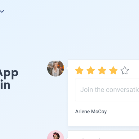
App
in