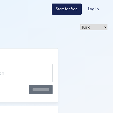
Start for free
Log In