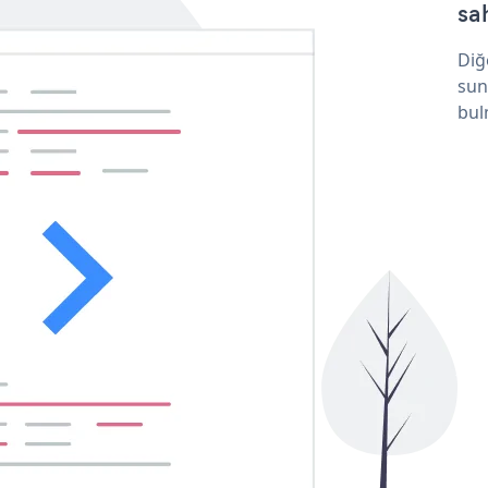
sa
Diğ
sun
bul