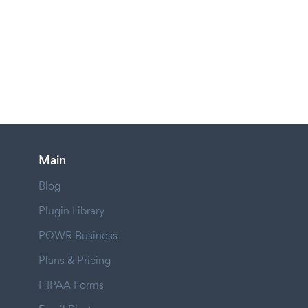
Main
Blog
Plugin Library
POWR Business
Plans & Pricing
HIPAA Forms