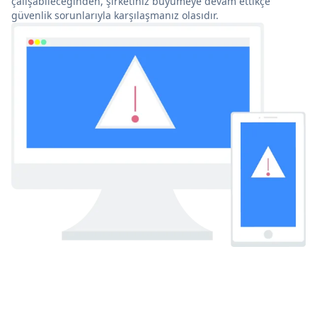
çalışabileceğinden, şirketiniz büyümeye devam ettikçe
güvenlik sorunlarıyla karşılaşmanız olasıdır.