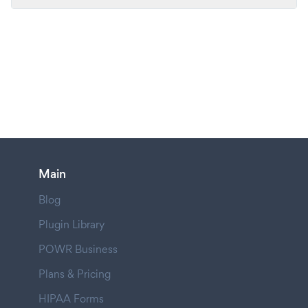
Main
Blog
Plugin Library
POWR Business
Plans & Pricing
HIPAA Forms