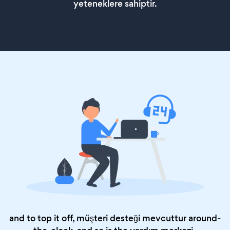
yeteneklere sahiptir.
and to top it off, müşteri desteği mevcuttur around-