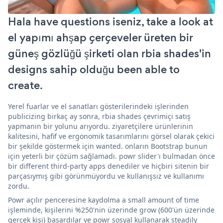
Hala have questions iseniz, take a look at
el yapımı ahşap çerçeveler üreten bir
güneş gözlüğü şirketi olan rbia shades'in
designs sahip olduğu been able to
create.
Yerel fuarlar ve el sanatları gösterilerindeki işlerinden
publicizing birkaç ay sonra, rbia shades çevrimiçi satış
yapmanın bir yolunu arıyordu. ziyaretçilere ürünlerinin
kalitesini, hafif ve ergonomik tasarımlarını görsel olarak çekici
bir şekilde göstermek için wanted. onların Bootstrap bunun
için yeterli bir çözüm sağlamadı. powr slider'ı bulmadan önce
bir different third-party apps denediler ve hiçbiri sitenin bir
parçasıymış gibi görünmüyordu ve kullanışsız ve kullanımı
zordu.
Powr açılır penceresine kaydolma a small amount of time
işleminde, kişilerini %250'nin üzerinde grow (600'ün üzerinde
gerçek kişi) başardılar ve powr sosyal kullanarak steadily