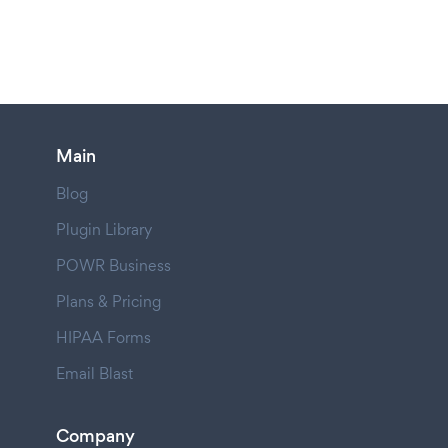
Main
Blog
Plugin Library
POWR Business
Plans & Pricing
HIPAA Forms
Email Blast
Company