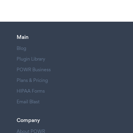
Main
Blog
Plugin Library
POWR Business
Plans & Pricing
HIPAA Forms
Email Blast
Company
About POWR