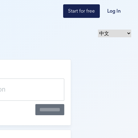
Start for free
Log In