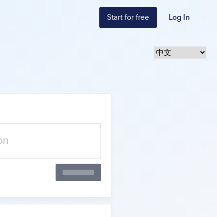
Start for free
Log In