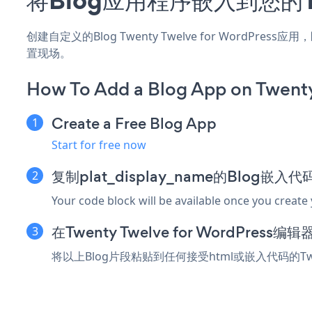
创建自定义的Blog Twenty Twelve for WordPr
置现场。
How To Add a Blog App on Twenty
Create a Free Blog App
Start for free now
复制plat_display_name的Blog嵌入代
Your code block will be available once you create
在Twenty Twelve for WordPre
将以上Blog片段粘贴到任何接受html或嵌入代码的Twen