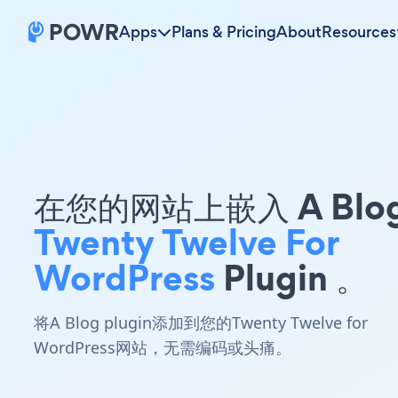
Apps
Plans & Pricing
About
Resources
在您的网站上嵌入 A Blo
Twenty Twelve For
WordPress
Plugin 。
将A Blog plugin添加到您的Twenty Twelve for
WordPress网站，无需编码或头痛。