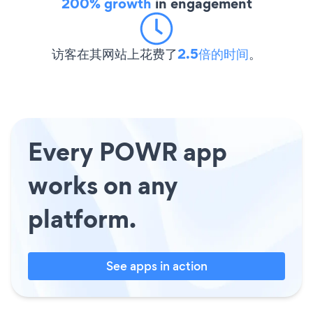
200% growth
in engagement
访客在其网站上花费了
2.5倍的时间
。
Every POWR app
works on any
platform.
See apps in action