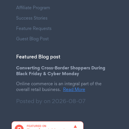
Affiliate Program
Success Stories
Feature Requests
Guest Blog Post
Featured Blog post
Converting Cross-Border Shoppers During
Black Friday & Cyber Monday
Online commerce is an integral part of the
overall retail business.
Read More
Posted by on
2026-08-07