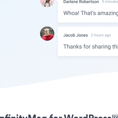
inityMag for WordPr