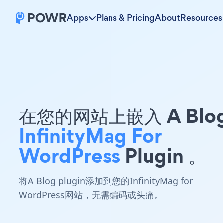
Apps
Plans & Pricing
About
Resources
在您的网站上嵌入 A Blo
InfinityMag For
WordPress
Plugin 。
将A Blog plugin添加到您的InfinityMag for
WordPress网站，无需编码或头痛。