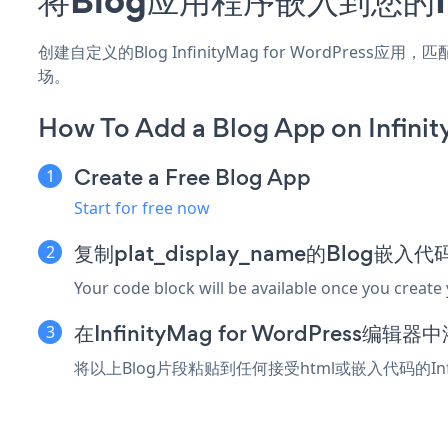
创建自定义的Blog InfinityMag for WordPres
场。
How To Add a Blog App on Infini
Create a Free Blog App
Start for free now
复制plat_display_name的Blog嵌入代
Your code block will be available once you create
在InfinityMag for WordPress
将以上Blog片段粘贴到任何接受html或嵌入代码的Infi