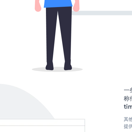
一
称他
ti
其他
提供 