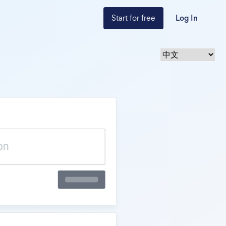
Start for free
Log In