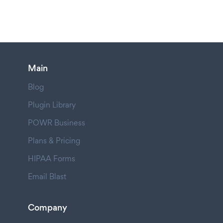
Main
Blog
Plugin Library
POWR Business
Plans & Pricing
HIPAA Forms
Email Blast
Company