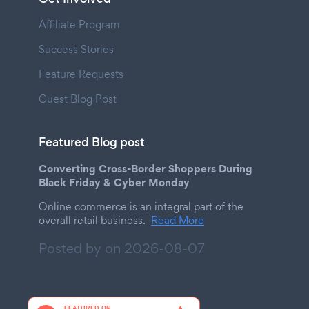
Affiliate Program
Success Stories
Feature Requests
Guest Blog Post
Featured Blog post
Converting Cross-Border Shoppers During
Black Friday & Cyber Monday
Online commerce is an integral part of the
overall retail business.
Read More
Posted by on
2026-08-07