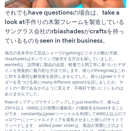
それでもhave questionsの場合は、take a
look at手作りの木製フレームを製造している
サングラス会社のrbiashadesがcraftsを持っ
ているものをseen in their business。
地元の見本市や工芸品ショーでのgettingビジネスの数か月後、
rbiashadesはオンラインで販売する方法を探していました。
wantedは、訪問者に製品の品質、軽量で人間工学に基づいたデザ
インを視覚的に魅力的な方法で示します。彼らのPinegrowはこれ
に対する適切な解決策を提供しませんでした。彼らはpowrスライ
ダーを見つける前にmany different optionsを試しましたが、サ
イトの一部であるかのように見えず、不格好で使いにくいものは
ありませんでした。
Powrポップアップでサインアップしたjust monthsで、彼らは
250％以上（600以上の実際の連絡先）の連絡先をboostすること
ができ、constantlyはpowrソーシャルを利用して6000人以上のフ
ォロワーにソーシャルメディアを成長させました彼らのサイトで
フィードします。 added powr sliderは、製品が実際にどのよう