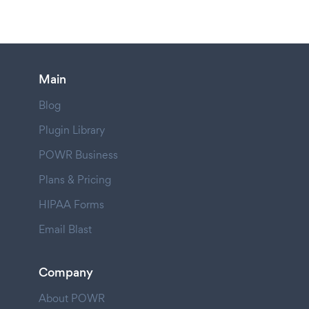
Main
Blog
Plugin Library
POWR Business
Plans & Pricing
HIPAA Forms
Email Blast
Company
About POWR