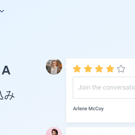
A
め込み