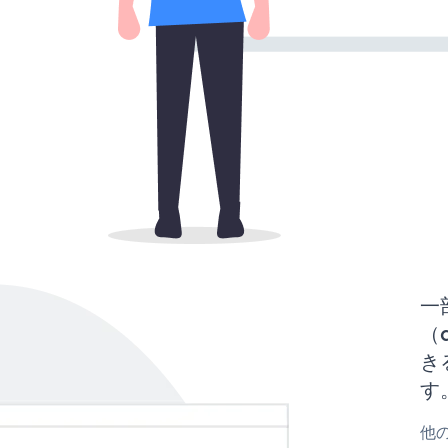
一
（d
き
す
他の