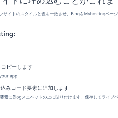
、ウェブサイトのスタイルと色を一致させ、BlogをMyhostin
ting:
トをコピーします
 your app
は埋め込みコード要素に追加します
ing要素にBlogスニペットの上に貼り付けます。保存してライブ