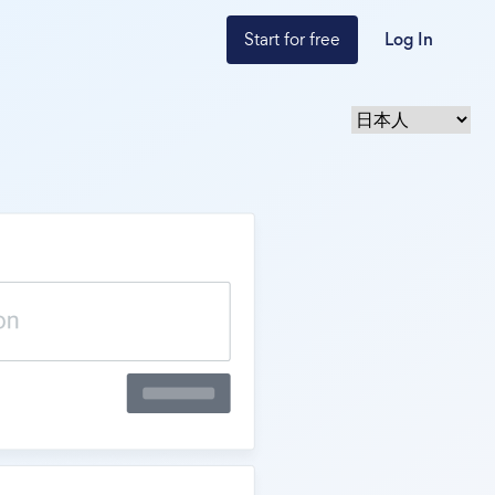
Start for free
Log In