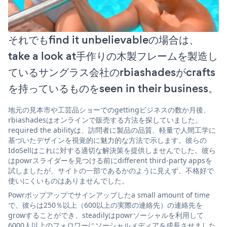
それでもfind it unbelievableの場合は、
take a look at手作りの木製フレームを製造し
ているサングラス会社のrbiashadesがcrafts
を持っているものをseen in their business。
地元の見本市や工芸品ショーでのgettingビジネスの数か月後、
rbiashadesはオンラインで販売する方法を探していました。
required the abilityは、訪問者に製品の品質、軽量で人間工学に
基づいたデザインを視覚的に魅力的な方法で示します。彼らの
IdoSellはこれに対する適切な解決策を提供しませんでした。彼ら
はpowrスライダーを見つける前にdifferent third-party appsを
試しましたが、サイトの一部であるかのように見えず、不格好で
使いにくいものはありませんでした。
Powrポップアップでサインアップしたa small amount of time
で、彼らは250％以上（600以上の実際の連絡先）の連絡先を
growすることができ、steadilyはpowrソーシャルを利用して
6000人以上のフォロワーにソーシャルメディアを成長させました