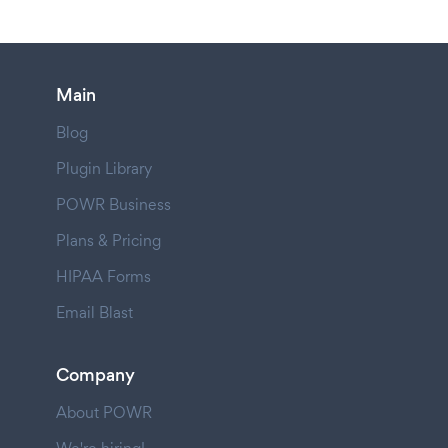
Main
Blog
Plugin Library
POWR Business
Plans & Pricing
HIPAA Forms
Email Blast
Company
About POWR