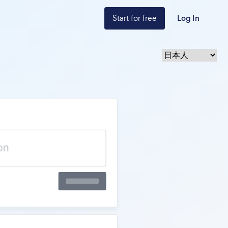
Start for free
Log In