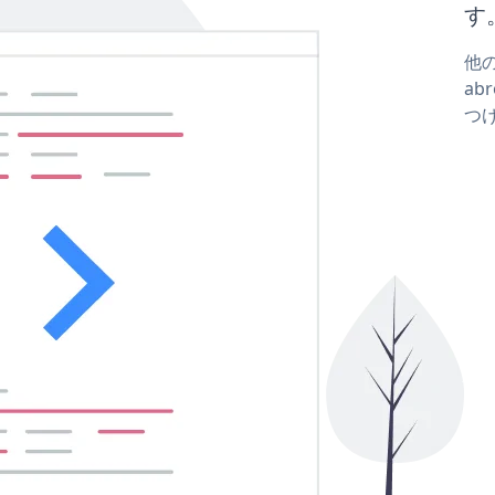
す
他の
ab
つ