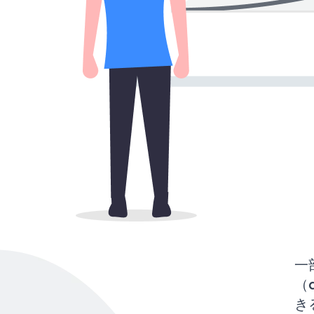
一
（d
き