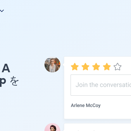
A
p を