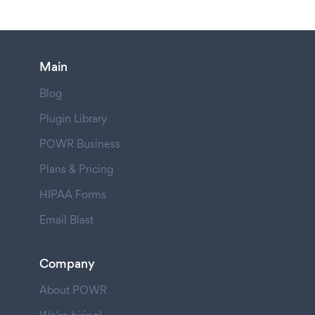
Main
Blog
Plugin Library
POWR Business
Plans & Pricing
HIPAA Forms
Email Blast
Company
About POWR