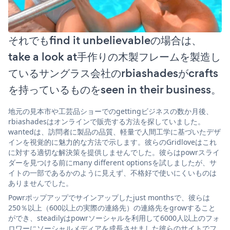
それでもfind it unbelievableの場合は、
take a look at手作りの木製フレームを製造し
ているサングラス会社のrbiashadesがcrafts
を持っているものをseen in their business。
地元の見本市や工芸品ショーでのgettingビジネスの数か月後、
rbiashadesはオンラインで販売する方法を探していました。
wantedは、訪問者に製品の品質、軽量で人間工学に基づいたデザ
インを視覚的に魅力的な方法で示します。彼らのGridloveはこれ
に対する適切な解決策を提供しませんでした。彼らはpowrスライ
ダーを見つける前にmany different optionsを試しましたが、サ
イトの一部であるかのように見えず、不格好で使いにくいものは
ありませんでした。
Powrポップアップでサインアップしたjust monthsで、彼らは
250％以上（600以上の実際の連絡先）の連絡先をgrowすること
ができ、steadilyはpowrソーシャルを利用して6000人以上のフォ
ロワーにソーシャルメディアを成長させました彼らのサイトでフ