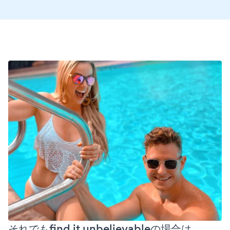
それでもfind it unbelievableの場合は、