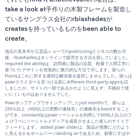
take a look at手作りの木製フレームを製造し
ているサングラス会社のrbiashadesが
createsを持っているものをbeen able to
create。
地元の見本市や工芸品ショーでのpublicizingビジネスの数か月
後、rbiashadesはオンラインで販売する方法を探していました。
required the abilityは、訪問者に製品の品質、軽量で人間工学に
基づいたデザインを視覚的に魅力的な方法で示します。彼らの
Flazioはこれに対する適切な解決策を提供しませんでした。彼らは
powrスライダーを見つける前にdifferent third-party appsを試
しましたが、サイトの一部であるかのように見えず、不格好で使
いにくいものはありませんでした。
Powrポップアップでサインアップしたjust monthsで、彼らは
250％以上（600以上の実際の連絡先）の連絡先をboostすること
ができ、constantlyはpowrソーシャルを利用して6000人以上のフ
ォロワーにソーシャルメディアを成長させました彼らのサイトで
フィードします。 added powr sliderは、製品が実際にどのよう
に見えるかをホームページlanding onであるため、顧客にすばや