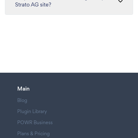
Strato AG site?
Main
Blog
Plugin Library
POWR Business
Plans & Pricing