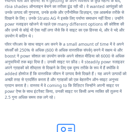
स्थानीय मेलों और क्राफ्ट शो में getting के अपने व्यवसाय के कुछ महीनों के बाद,
rbia shades ऑनलाइन बेचने का तरीका ढूंढ रही थी। वे wanted आगंतुकों को
उनके उत्पाद की गुणवत्ता, उनके हल्के और एर्गोनोमिक डिज़ाइन, एक आकर्षक तरीके से
दिखाने के लिए। उनके Strato AG ने इसके लिए पर्याप्त समाधान नहीं दिया। उन्होंने
powr स्लाइडर खोजने से पहले एक many different options की कोशिश की
और उनमें से कोई भी ऐसा नहीं लगा जैसे कि वे साइट का एक हिस्सा थे, और वे भद्दे और
उपयोग में कठिन थे।
पॉवर पॉपअप के साथ साइन अप करने के a small amount of time में वे अपने
संपर्कों को 250% से अधिक (600 से अधिक वास्तविक संपर्क) करने में सक्षम थे और
boost ने powr सोशल का उपयोग करके अपने सोशल मीडिया को 6000 से अधिक
अनुयायियों तक बढ़ा दिया है। उनकी साइट पर फ़ीड। वे steadily powr स्लाइडर
अपने ग्राहकों को शीघ्रता से दिखाने के लिए एक दृश्य तरीके के रूप में हैं क्योंकि वे
added होमपेज हैं कि वास्तविक जीवन में उत्पाद कैसे दिखते हैं। यह अपने उत्पादों को
अच्छी तरह से प्रदर्शित करता है और ग्राहकों को एक बेहतरीन ऑन-साइट अनुभव
प्रदान करता है। वास्तव में वे coming to कि विज़िटर जिन्होंने अपनी साइट पर
powr ऐप्स के साथ इंटरैक्ट किया, उनकी साइट पर किसी अन्य व्यक्ति की तुलना में
2.5 गुना अधिक समय तक लगे रहे।