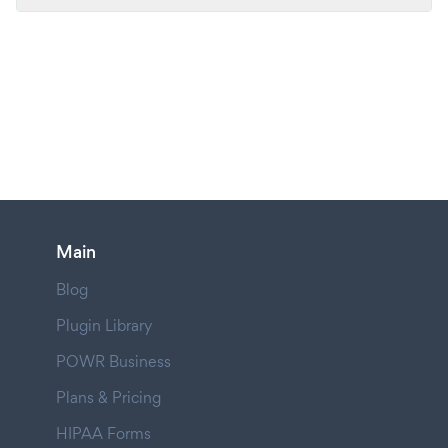
Main
Blog
Plugin Library
POWR Business
Plans & Pricing
HIPAA Forms