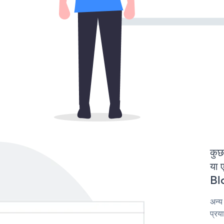
कुछ
या 
Blo
अन्य
प्रय