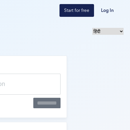
Start for free
Log In