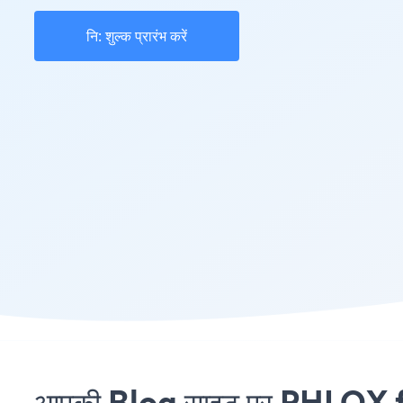
नि: शुल्क प्रारंभ करें
आपकी Blog साइट पर PHLOX for