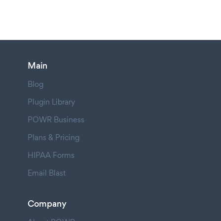
Main
Blog
Plugin Library
POWR Business
Plans & Pricing
HIPAA Forms
Email Blast
Company