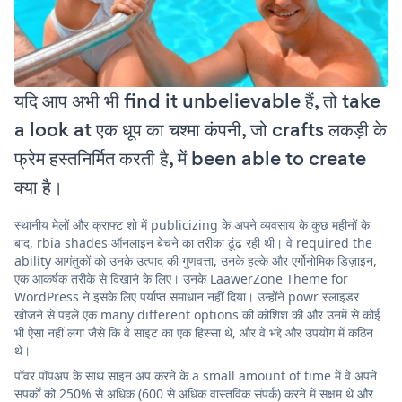
यदि आप अभी भी find it unbelievable हैं, तो take
a look at एक धूप का चश्मा कंपनी, जो crafts लकड़ी के
फ्रेम हस्तनिर्मित करती है, में been able to create
क्या है।
स्थानीय मेलों और क्राफ्ट शो में publicizing के अपने व्यवसाय के कुछ महीनों के
बाद, rbia shades ऑनलाइन बेचने का तरीका ढूंढ रही थी। वे required the
ability आगंतुकों को उनके उत्पाद की गुणवत्ता, उनके हल्के और एर्गोनोमिक डिज़ाइन,
एक आकर्षक तरीके से दिखाने के लिए। उनके LaawerZone Theme for
WordPress ने इसके लिए पर्याप्त समाधान नहीं दिया। उन्होंने powr स्लाइडर
खोजने से पहले एक many different options की कोशिश की और उनमें से कोई
भी ऐसा नहीं लगा जैसे कि वे साइट का एक हिस्सा थे, और वे भद्दे और उपयोग में कठिन
थे।
पॉवर पॉपअप के साथ साइन अप करने के a small amount of time में वे अपने
संपर्कों को 250% से अधिक (600 से अधिक वास्तविक संपर्क) करने में सक्षम थे और