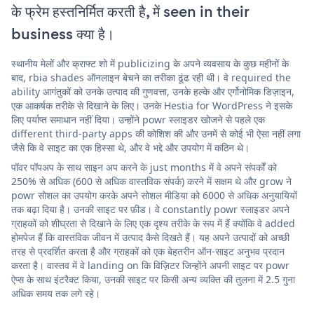
के फ्रेम हस्तनिर्मित करती है, में seen in their
business क्या है।
स्थानीय मेलों और क्राफ्ट शो में publicizing के अपने व्यवसाय के कुछ महीनों के
बाद, rbia shades ऑनलाइन बेचने का तरीका ढूंढ रही थी। वे required the
ability आगंतुकों को उनके उत्पाद की गुणवत्ता, उनके हल्के और एर्गोनोमिक डिज़ाइन,
एक आकर्षक तरीके से दिखाने के लिए। उनके Hestia for WordPress ने इसके
लिए पर्याप्त समाधान नहीं दिया। उन्होंने powr स्लाइडर खोजने से पहले एक
different third-party apps की कोशिश की और उनमें से कोई भी ऐसा नहीं लगा
जैसे कि वे साइट का एक हिस्सा थे, और वे भद्दे और उपयोग में कठिन थे।
पॉवर पॉपअप के साथ साइन अप करने के just months में वे अपने संपर्कों को
250% से अधिक (600 से अधिक वास्तविक संपर्क) करने में सक्षम थे और grow ने
powr सोशल का उपयोग करके अपने सोशल मीडिया को 6000 से अधिक अनुयायियों
तक बढ़ा दिया है। उनकी साइट पर फ़ीड। वे constantly powr स्लाइडर अपने
ग्राहकों को शीघ्रता से दिखाने के लिए एक दृश्य तरीके के रूप में हैं क्योंकि वे added
होमपेज हैं कि वास्तविक जीवन में उत्पाद कैसे दिखते हैं। यह अपने उत्पादों को अच्छी
तरह से प्रदर्शित करता है और ग्राहकों को एक बेहतरीन ऑन-साइट अनुभव प्रदान
करता है। वास्तव में वे landing on कि विज़िटर जिन्होंने अपनी साइट पर powr
ऐप्स के साथ इंटरैक्ट किया, उनकी साइट पर किसी अन्य व्यक्ति की तुलना में 2.5 गुना
अधिक समय तक लगे रहे।