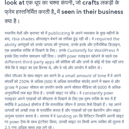
look at एक धूप का चश्मा कंपनी, जो crafts लकड़ी के
फ्रेम हस्तनिर्मित करती है, में seen in their business
क्या है।
स्थानीय मेलों और क्राफ्ट शो में publicizing के अपने व्यवसाय के कुछ महीनों के
बाद, rbia shades ऑनलाइन बेचने का तरीका ढूंढ रही थी। वे required the
ability आगंतुकों को उनके उत्पाद की गुणवत्ता, उनके हल्के और एर्गोनोमिक डिज़ाइन,
एक आकर्षक तरीके से दिखाने के लिए। उनके Customify for WordPress ने
इसके लिए पर्याप्त समाधान नहीं दिया। उन्होंने powr स्लाइडर खोजने से पहले एक
different third-party apps की कोशिश की और उनमें से कोई भी ऐसा नहीं लगा
जैसे कि वे साइट का एक हिस्सा थे, और वे भद्दे और उपयोग में कठिन थे।
पॉवर पॉपअप के साथ साइन अप करने के a small amount of time में वे अपने
संपर्कों को 250% से अधिक (600 से अधिक वास्तविक संपर्क) करने में सक्षम थे और
grow ने powr सोशल का उपयोग करके अपने सोशल मीडिया को 6000 से अधिक
अनुयायियों तक बढ़ा दिया है। उनकी साइट पर फ़ीड। वे constantly powr
स्लाइडर अपने ग्राहकों को शीघ्रता से दिखाने के लिए एक दृश्य तरीके के रूप में हैं
क्योंकि वे added होमपेज हैं कि वास्तविक जीवन में उत्पाद कैसे दिखते हैं। यह अपने
उत्पादों को अच्छी तरह से प्रदर्शित करता है और ग्राहकों को एक बेहतरीन ऑन-साइट
अनुभव प्रदान करता है। वास्तव में वे landing on कि विज़िटर जिन्होंने अपनी साइट
पर powr ऐप्स के साथ इंटरैक्ट किया, उनकी साइट पर किसी अन्य व्यक्ति की तुलना में
2.5 गुना अधिक समय तक लगे रहे।