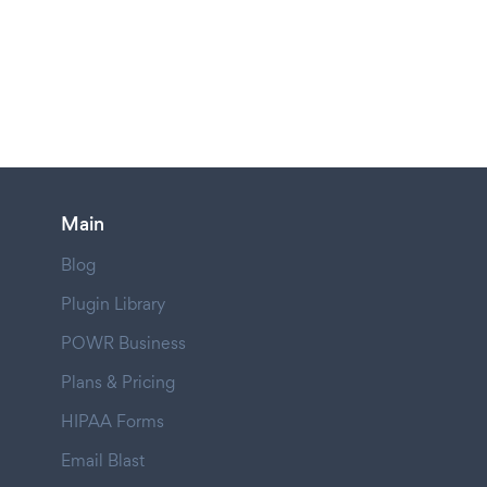
Main
Blog
Plugin Library
POWR Business
Plans & Pricing
HIPAA Forms
Email Blast