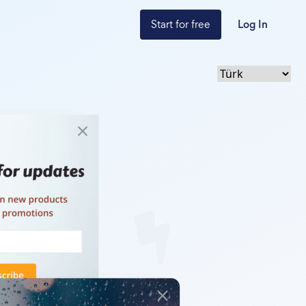
Start for free
Log In