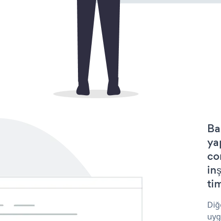
Ba
ya
co
in
tim
Diğ
uyg