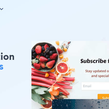
tion
s