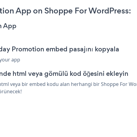
tion App on Shoppe For WordPress:
on App
iday Promotion embed pasajını kopyala
 your app
nde html veya gömülü kod öğesini ekleyin
html veya bir embed kodu alan herhangi bir Shoppe For Word
görünecek!