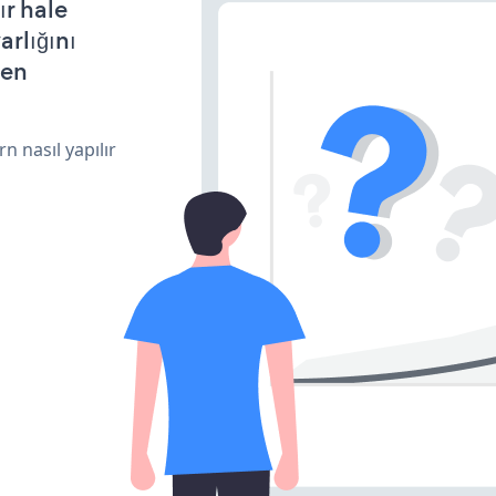
r hale
arlığını
den
n nasıl yapılır