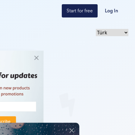
Start for free
Log In