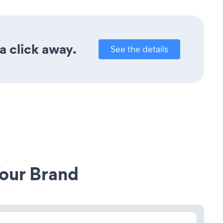
a click away.
See the details
our Brand