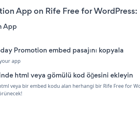
ion App on Rife Free for WordPress:
on App
Friday Promotion embed pasajını kopyala
 your app
sinde html veya gömülü kod öğesini ekleyin
tml veya bir embed kodu alan herhangi bir Rife Free for Wor
görünecek!