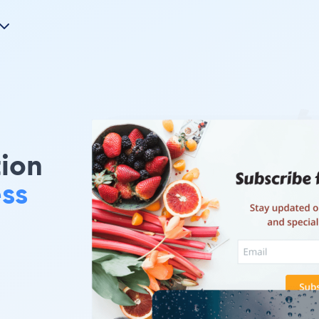
tion
ss