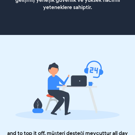
gelişmiş yerleşik güvenlik ve yüksek hacimli
yeteneklere sahiptir.
and to top it off, müşteri desteği mevcuttur all day