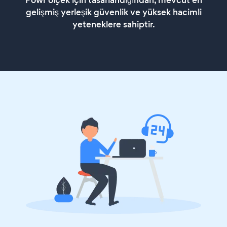
Powr ölçek için tasarlandığından, mevcut en
gelişmiş yerleşik güvenlik ve yüksek hacimli
yeteneklere sahiptir.