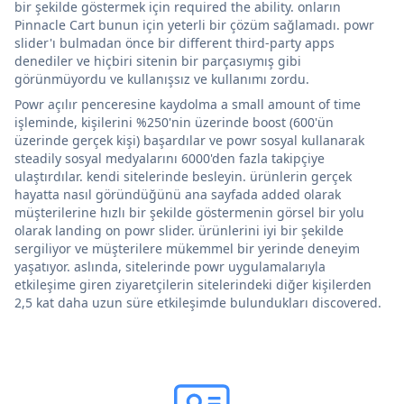
bir şekilde göstermek için required the ability. onların
Pinnacle Cart bunun için yeterli bir çözüm sağlamadı. powr
slider'ı bulmadan önce bir different third-party apps
denediler ve hiçbiri sitenin bir parçasıymış gibi
görünmüyordu ve kullanışsız ve kullanımı zordu.
Powr açılır penceresine kaydolma a small amount of time
işleminde, kişilerini %250'nin üzerinde boost (600'ün
üzerinde gerçek kişi) başardılar ve powr sosyal kullanarak
steadily sosyal medyalarını 6000'den fazla takipçiye
ulaştırdılar. kendi sitelerinde besleyin. ürünlerin gerçek
hayatta nasıl göründüğünü ana sayfada added olarak
müşterilerine hızlı bir şekilde göstermenin görsel bir yolu
olarak landing on powr slider. ürünlerini iyi bir şekilde
sergiliyor ve müşterilere mükemmel bir yerinde deneyim
yaşatıyor. aslında, sitelerinde powr uygulamalarıyla
etkileşime giren ziyaretçilerin sitelerindeki diğer kişilerden
2,5 kat daha uzun süre etkileşimde bulundukları discovered.