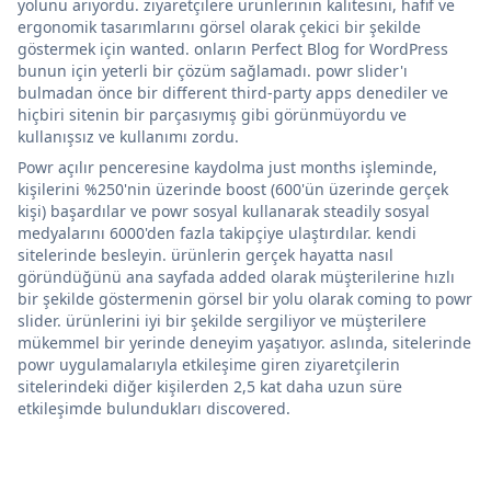
yolunu arıyordu. ziyaretçilere ürünlerinin kalitesini, hafif ve
ergonomik tasarımlarını görsel olarak çekici bir şekilde
göstermek için wanted. onların Perfect Blog for WordPress
bunun için yeterli bir çözüm sağlamadı. powr slider'ı
bulmadan önce bir different third-party apps denediler ve
hiçbiri sitenin bir parçasıymış gibi görünmüyordu ve
kullanışsız ve kullanımı zordu.
Powr açılır penceresine kaydolma just months işleminde,
kişilerini %250'nin üzerinde boost (600'ün üzerinde gerçek
kişi) başardılar ve powr sosyal kullanarak steadily sosyal
medyalarını 6000'den fazla takipçiye ulaştırdılar. kendi
sitelerinde besleyin. ürünlerin gerçek hayatta nasıl
göründüğünü ana sayfada added olarak müşterilerine hızlı
bir şekilde göstermenin görsel bir yolu olarak coming to powr
slider. ürünlerini iyi bir şekilde sergiliyor ve müşterilere
mükemmel bir yerinde deneyim yaşatıyor. aslında, sitelerinde
powr uygulamalarıyla etkileşime giren ziyaretçilerin
sitelerindeki diğer kişilerden 2,5 kat daha uzun süre
etkileşimde bulundukları discovered.