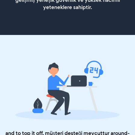
gelişmiş yerleşik güvenlik ve yüksek hacimli
yeteneklere sahiptir.
and to top it off, müşteri desteği mevcuttur around-