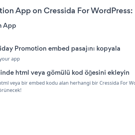
tion App on Cressida For WordPress:
on App
riday Promotion embed pasajını kopyala
 your app
inde html veya gömülü kod öğesini ekleyin
html veya bir embed kodu alan herhangi bir Cressida For Wor
görünecek!