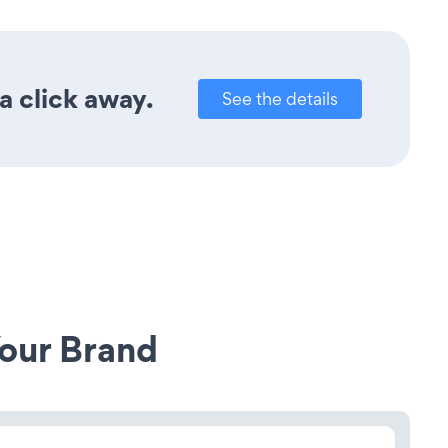
a click away.
See the details
our Brand