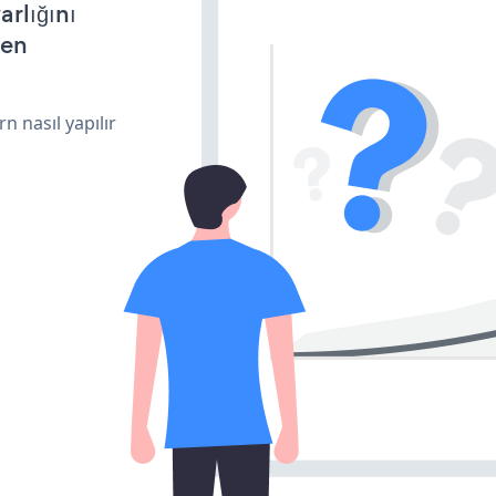
arlığını
den
n nasıl yapılır