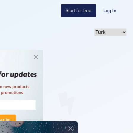
Start for free
Log In