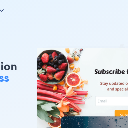
tion
ss