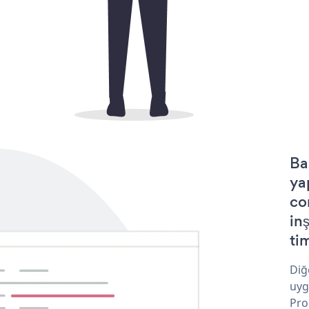
Ba
ya
co
in
tim
Diğ
uyg
Pro