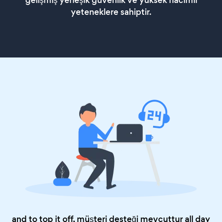
gelişmiş yerleşik güvenlik ve yüksek hacimli
yeteneklere sahiptir.
and to top it off, müşteri desteği mevcuttur all day