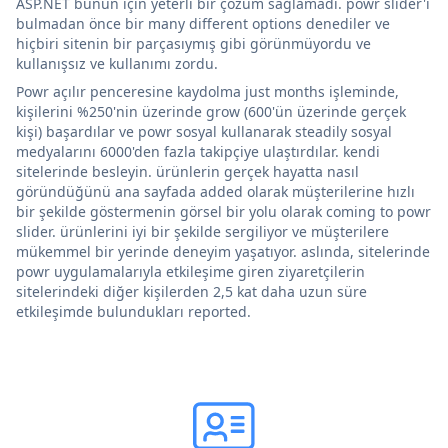
ASP.NET bunun için yeterli bir çözüm sağlamadı. powr slider'ı
bulmadan önce bir many different options denediler ve
hiçbiri sitenin bir parçasıymış gibi görünmüyordu ve
kullanışsız ve kullanımı zordu.
Powr açılır penceresine kaydolma just months işleminde,
kişilerini %250'nin üzerinde grow (600'ün üzerinde gerçek
kişi) başardılar ve powr sosyal kullanarak steadily sosyal
medyalarını 6000'den fazla takipçiye ulaştırdılar. kendi
sitelerinde besleyin. ürünlerin gerçek hayatta nasıl
göründüğünü ana sayfada added olarak müşterilerine hızlı
bir şekilde göstermenin görsel bir yolu olarak coming to powr
slider. ürünlerini iyi bir şekilde sergiliyor ve müşterilere
mükemmel bir yerinde deneyim yaşatıyor. aslında, sitelerinde
powr uygulamalarıyla etkileşime giren ziyaretçilerin
sitelerindeki diğer kişilerden 2,5 kat daha uzun süre
etkileşimde bulundukları reported.