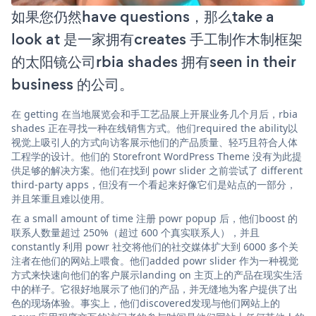
如果您仍然have questions，那么take a
look at 是一家拥有creates 手工制作木制框架
的太阳镜公司rbia shades 拥有seen in their
business 的公司。
在 getting 在当地展览会和手工艺品展上开展业务几个月后，rbia
shades 正在寻找一种在线销售方式。他们required the ability以
视觉上吸引人的方式向访客展示他们的产品质量、轻巧且符合人体
工程学的设计。他们的 Storefront WordPress Theme 没有为此提
供足够的解决方案。他们在找到 powr slider 之前尝试了 different
third-party apps，但没有一个看起来好像它们是站点的一部分，
并且笨重且难以使用。
在 a small amount of time 注册 powr popup 后，他们boost 的
联系人数量超过 250%（超过 600 个真实联系人），并且
constantly 利用 powr 社交将他们的社交媒体扩大到 6000 多个关
注者在他们的网站上喂食。他们added powr slider 作为一种视觉
方式来快速向他们的客户展示landing on 主页上的产品在现实生活
中的样子。它很好地展示了他们的产品，并无缝地为客户提供了出
色的现场体验。事实上，他们discovered发现与他们网站上的