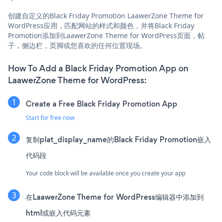
创建自定义的Black Friday Promotion LaawerZone Theme for
WordPress应用，匹配网站的样式和颜色，并将Black Friday
Promotion添加到LaawerZone Theme for WordPress页面，帖
子，侧边栏，页脚或您喜欢的任何位置现场。
How To Add a Black Friday Promotion App on
LaawerZone Theme for WordPress:
Create a Free Black Friday Promotion App
Start for free now
复制plat_display_name的Black Friday Promotion嵌入
代码段
Your code block will be available once you create your app
在LaawerZone Theme for WordPress编辑器中添加到
html或嵌入代码元素