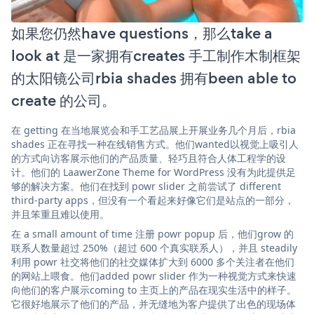
如果您仍然have questions，那么take a
look at 是一家拥有creates 手工制作木制框架
的太阳镜公司rbia shades 拥有been able to
create 的公司。
在 getting 在当地展览会和手工艺品展上开展业务几个月后，rbia
shades 正在寻找一种在线销售方式。他们wanted以视觉上吸引人
的方式向访客展示他们的产品质量、轻巧且符合人体工程学的设
计。他们的 LaawerZone Theme for WordPress 没有为此提供足
够的解决方案。他们在找到 powr slider 之前尝试了 different
third-party apps，但没有一个看起来好像它们是站点的一部分，
并且笨重且难以使用。
在 a small amount of time 注册 powr popup 后，他们grow 的
联系人数量超过 250%（超过 600 个真实联系人），并且 steadily
利用 powr 社交将他们的社交媒体扩大到 6000 多个关注者在他们
的网站上喂食。他们added powr slider 作为一种视觉方式来快速
向他们的客户展示coming to 主页上的产品在现实生活中的样子。
它很好地展示了他们的产品，并无缝地为客户提供了出色的现场体