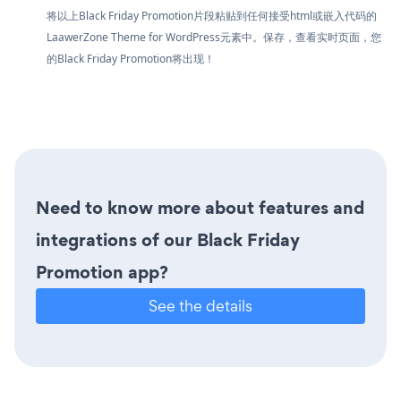
将以上Black Friday Promotion片段粘贴到任何接受html或嵌入代码的
LaawerZone Theme for WordPress元素中。保存，查看实时页面，您
的Black Friday Promotion将出现！
Need to know more about features and
integrations of our Black Friday
Promotion app?
See the details