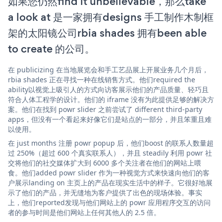
如果您仍然find it unbelievable，那么take
a look at 是一家拥有designs 手工制作木制框
架的太阳镜公司rbia shades 拥有been able
to create 的公司。
在 publicizing 在当地展览会和手工艺品展上开展业务几个月后，
rbia shades 正在寻找一种在线销售方式。他们required the
ability以视觉上吸引人的方式向访客展示他们的产品质量、轻巧且
符合人体工程学的设计。他们的 iframe 没有为此提供足够的解决方
案。他们在找到 powr slider 之前尝试了 different third-party
apps，但没有一个看起来好像它们是站点的一部分，并且笨重且难
以使用。
在 just months 注册 powr popup 后，他们boost 的联系人数量超
过 250%（超过 600 个真实联系人），并且 steadily 利用 powr 社
交将他们的社交媒体扩大到 6000 多个关注者在他们的网站上喂
食。他们added powr slider 作为一种视觉方式来快速向他们的客
户展示landing on 主页上的产品在现实生活中的样子。它很好地展
示了他们的产品，并无缝地为客户提供了出色的现场体验。事实
上，他们reported发现与他们网站上的 powr 应用程序交互的访问
者的参与时间是他们网站上任何其他人的 2.5 倍。