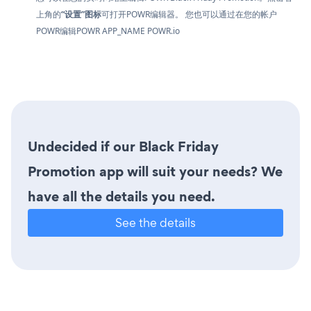
上角的
“设置”图标
可打开POWR编辑器。 您也可以通过在您的帐户
POWR编辑POWR APP_NAME
POWR.io
Undecided if our Black Friday
Promotion app will suit your needs? We
have all the details you need.
See the details