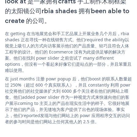
look at 是一家拥有crafts 手工制作木制框架
的太阳镜公司rbia shades 拥有been able to
create 的公司。
在 getting 在当地展览会和手工艺品展上开展业务几个月后，rbia
shades 正在寻找一种在线销售方式。他们required the ability以
视觉上吸引人的方式向访客展示他们的产品质量、轻巧且符合人体
工程学的设计。他们的 Ecommerce 没有为此提供足够的解决方
案。他们在找到 powr slider 之前尝试了 many different
options，但没有一个看起来好像它们是站点的一部分，并且笨重且
难以使用。
在 just months 注册 powr popup 后，他们boost 的联系人数量超
过 250%（超过 600 个真实联系人），并且 constantly 利用 powr
社交将他们的社交媒体扩大到 6000 多个关注者在他们的网站上喂
食。他们added powr slider 作为一种视觉方式来快速向他们的客
户展示coming to 主页上的产品在现实生活中的样子。它很好地展
示了他们的产品，并无缝地为客户提供了出色的现场体验。事实
上，他们reported发现与他们网站上的 powr 应用程序交互的访问
者的参与时间是他们网站上任何其他人的 2.5 倍。