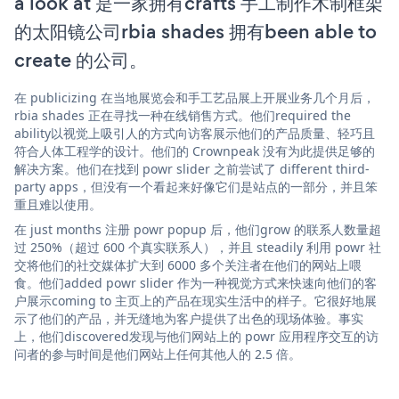
a look at 是一家拥有crafts 手工制作木制框架
的太阳镜公司rbia shades 拥有been able to
create 的公司。
在 publicizing 在当地展览会和手工艺品展上开展业务几个月后，
rbia shades 正在寻找一种在线销售方式。他们required the
ability以视觉上吸引人的方式向访客展示他们的产品质量、轻巧且
符合人体工程学的设计。他们的 Crownpeak 没有为此提供足够的
解决方案。他们在找到 powr slider 之前尝试了 different third-
party apps，但没有一个看起来好像它们是站点的一部分，并且笨
重且难以使用。
在 just months 注册 powr popup 后，他们grow 的联系人数量超
过 250%（超过 600 个真实联系人），并且 steadily 利用 powr 社
交将他们的社交媒体扩大到 6000 多个关注者在他们的网站上喂
食。他们added powr slider 作为一种视觉方式来快速向他们的客
户展示coming to 主页上的产品在现实生活中的样子。它很好地展
示了他们的产品，并无缝地为客户提供了出色的现场体验。事实
上，他们discovered发现与他们网站上的 powr 应用程序交互的访
问者的参与时间是他们网站上任何其他人的 2.5 倍。