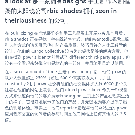
a look at 是一家拥有designs 手工制作木制框
架的太阳镜公司rbia shades 拥有seen in
their business 的公司。
在 publicizing 在当地展览会和手工艺品展上开展业务几个月后，
rbia shades 正在寻找一种在线销售方式。他们wanted以视觉上吸
引人的方式向访客展示他们的产品质量、轻巧且符合人体工程学的
设计。他们的 Cargo Collective 没有为此提供足够的解决方案。他
们在找到 powr slider 之前尝试了 different third-party apps，但
没有一个看起来好像它们是站点的一部分，并且笨重且难以使用。
在 a small amount of time 注册 powr popup 后，他们grow 的
联系人数量超过 250%（超过 600 个真实联系人），并且
constantly 利用 powr 社交将他们的社交媒体扩大到 6000 多个关
注者在他们的网站上喂食。他们added powr slider 作为一种视觉
方式来快速向他们的客户展示landing on 主页上的产品在现实生活
中的样子。它很好地展示了他们的产品，并无缝地为客户提供了出
色的现场体验。事实上，他们reported发现与他们网站上的 powr
应用程序交互的访问者的参与时间是他们网站上任何其他人的 2.5
倍。