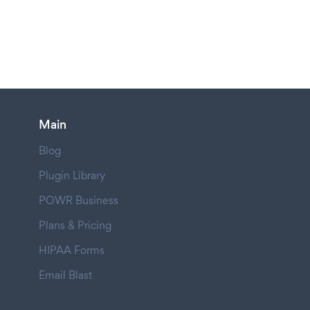
Main
Blog
Plugin Library
POWR Business
Plans & Pricing
HIPAA Forms
Email Blast