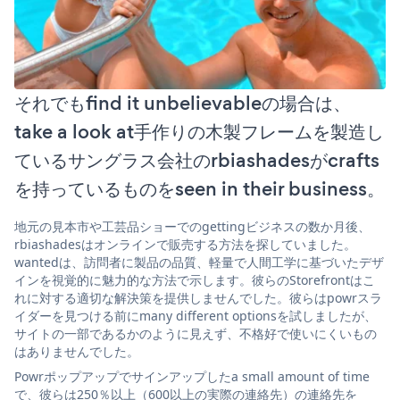
それでもfind it unbelievableの場合は、
take a look at手作りの木製フレームを製造し
ているサングラス会社のrbiashadesがcrafts
を持っているものをseen in their business。
地元の見本市や工芸品ショーでのgettingビジネスの数か月後、
rbiashadesはオンラインで販売する方法を探していました。
wantedは、訪問者に製品の品質、軽量で人間工学に基づいたデザ
インを視覚的に魅力的な方法で示します。彼らのStorefrontはこ
れに対する適切な解決策を提供しませんでした。彼らはpowrスラ
イダーを見つける前にmany different optionsを試しましたが、
サイトの一部であるかのように見えず、不格好で使いにくいもの
はありませんでした。
Powrポップアップでサインアップしたa small amount of time
で、彼らは250％以上（600以上の実際の連絡先）の連絡先を