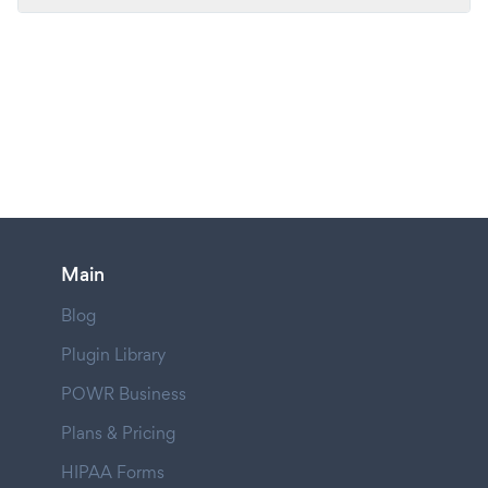
Main
Blog
Plugin Library
POWR Business
Plans & Pricing
HIPAA Forms