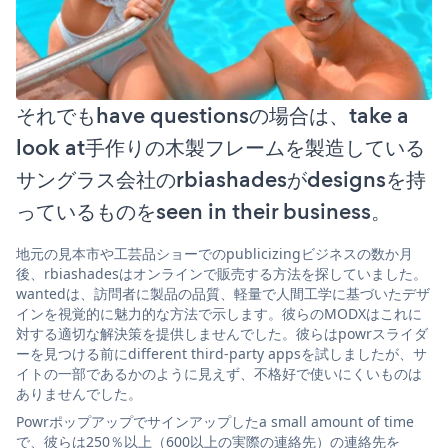
それでもhave questionsの場合は、take a
look at手作りの木製フレームを製造している
サングラス会社のrbiashadesがdesignsを持
っているものをseen in their business。
地元の見本市や工芸品ショーでのpublicizingビジネスの数か月
後、rbiashadesはオンラインで販売する方法を探していました。
wantedは、訪問者に製品の品質、軽量で人間工学に基づいたデザ
インを視覚的に魅力的な方法で示します。彼らのMODXはこれに
対する適切な解決策を提供しませんでした。彼らはpowrスライダ
ーを見つける前にdifferent third-party appsを試しましたが、サ
イトの一部であるかのように見えず、不格好で使いにくいものは
ありませんでした。
Powrポップアップでサインアップしたa small amount of time
で、彼らは250％以上（600以上の実際の連絡先）の連絡先を