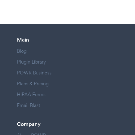
Main
Blog
Plugin Library
POWR Business
Plans & Pricing
HIPAA Forms
Email Blast
Company