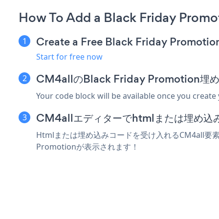
How To Add a Black Friday Promo
Create a Free Black Friday Promoti
Start for free now
CM4allのBlack Friday Promo
Your code block will be available once you create
CM4allエディターでhtmlまたは埋め
Htmlまたは埋め込みコードを受け入れるCM4all要素にB
Promotionが表示されます！