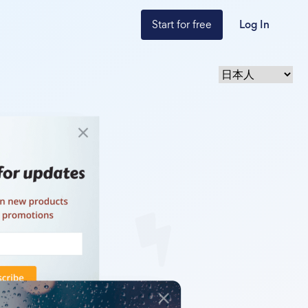
Start for free
Log In