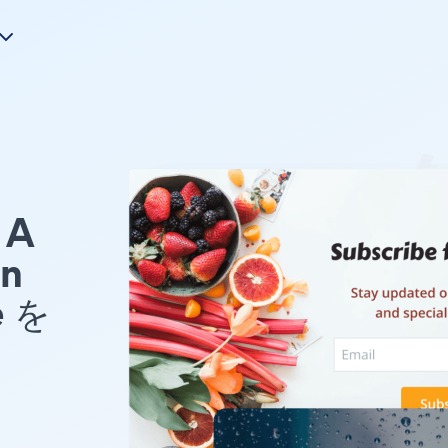
A
on
e を
ト