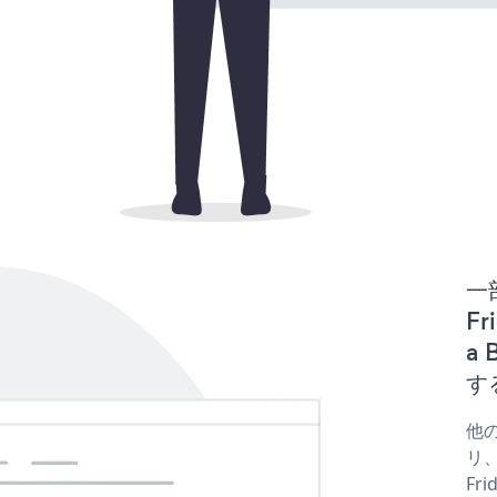
一
Fr
a 
す
他の
リ、
Fr