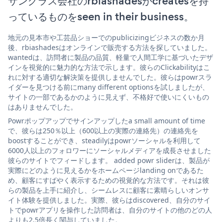
サングラス会社のrbiashadesがcreatesを持
っているものをseen in their business。
地元の見本市や工芸品ショーでのpublicizingビジネスの数か月
後、rbiashadesはオンラインで販売する方法を探していました。
wantedは、訪問者に製品の品質、軽量で人間工学に基づいたデザ
インを視覚的に魅力的な方法で示します。彼らのClickabilityはこ
れに対する適切な解決策を提供しませんでした。彼らはpowrスラ
イダーを見つける前にmany different optionsを試しましたが、
サイトの一部であるかのように見えず、不格好で使いにくいもの
はありませんでした。
Powrポップアップでサインアップしたa small amount of time
で、彼らは250％以上（600以上の実際の連絡先）の連絡先を
boostすることができ、steadilyはpowrソーシャルを利用して
6000人以上のフォロワーにソーシャルメディアを成長させました
彼らのサイトでフィードします。 added powr sliderは、製品が
実際にどのように見えるかをホームページlanding onであるた
め、顧客にすばやく表示するための視覚的な方法です。それは彼
らの製品を上手に紹介し、シームレスに顧客に素晴らしいオンサ
イト体験を提供しました。実際、彼らはdiscovered、自分のサイ
トでpowrアプリを操作した訪問者は、自分のサイトの他のどの人
よりも2.5倍長く関与していました。