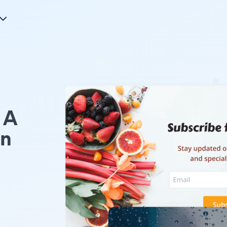
A
on
。