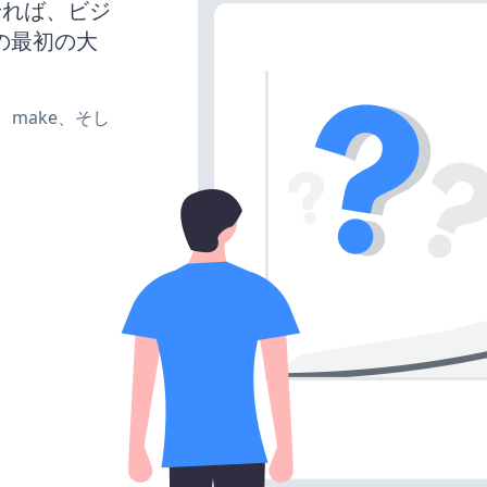
働させれば、ビジ
の最初の大
te、make、そし