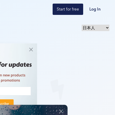
Start for free
Log In