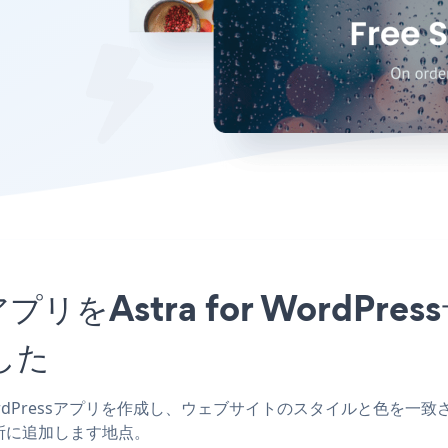
tionアプリをAstra for Wor
した
r WordPressアプリを作成し、ウェブサイトのスタイルと色を一致させ、Black
所に追加します地点。