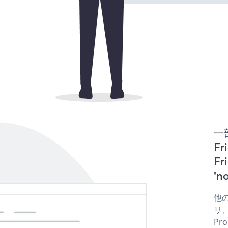
一
Fr
F
'
他の
リ、
Pr